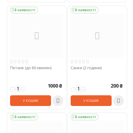
В наявності
В наявності


Петанк (до 60 хвилин)
Санки (2 години)
1000
₴
200
₴
−
+
−
+


У КОШИК
У КОШИК
В наявності
В наявності

