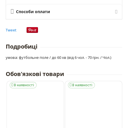
Способи оплати
Tweet
Подробиці
умова: футбольне поле / до 60 хв (від 6 чол. - 70 грн. / Чол.)
Обов'язкові товари
В наявності
В наявності

