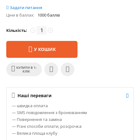
Задати питання
Ціни в баллах:
1000 баллів
Кількість:
−
+
У КОШИК
КУПИТИ В 1-
КЛІК
Наші переваги
— швидка оплата
— SMS повідомлення з бронюванням
— Повернення та заміна
— Різні способи оплати, розсрочка
— Велика площа клубу