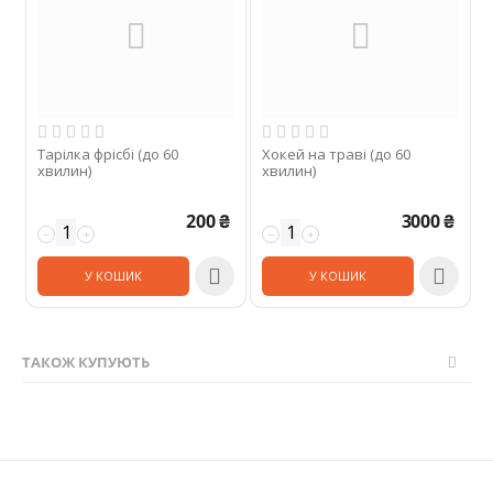
Тарілка фрісбі (до 60
Хокей на траві (до 60
хвилин)
хвилин)
200
₴
3000
₴
−
+
−
+


У КОШИК
У КОШИК
ТАКОЖ КУПУЮТЬ