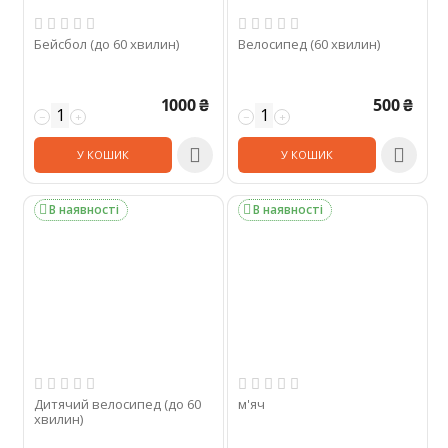
Бейсбол (до 60 хвилин)
Велосипед (60 хвилин)
1000
₴
500
₴
−
+
−
+


У КОШИК
У КОШИК
В наявності
В наявності


Дитячий велосипед (до 60
м'яч
хвилин)