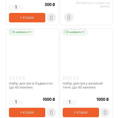
Зв'яжіться з нами за
300
₴
ціною
−
+


У КОШИК
В наявності
В наявності


Набір для гри в бадмінтон
Набір для гри у великий
(до 60 хвилин)
теніс (до 60 хвилин)
1000
₴
1000
₴
−
+
−
+


У КОШИК
У КОШИК