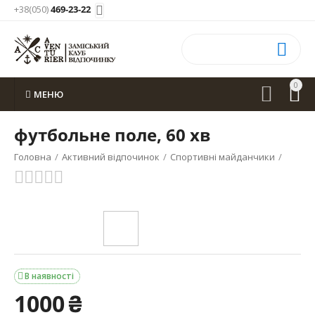
+38(050)
469-23-22


0


МЕНЮ
футбольне поле, 60 хв
Головна
/
Активний відпочинок
/
Спортивні майданчики
/
В наявності

1000
₴