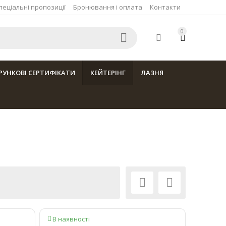
пеціальні пропозиції
Бронювання і оплата
Контакти
0



УНКОВІ СЕРТИФІКАТИ
КЕЙТЕРІНГ
ЛАЗНЯ


В наявності
