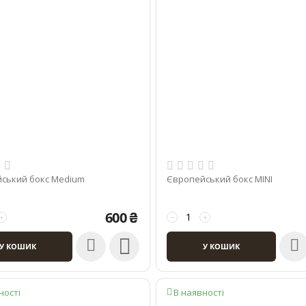
ський бокс Medium
Європейський бокс MINI
600
₴
+
−
+

У КОШИК
У КОШИК
ності
В наявності
