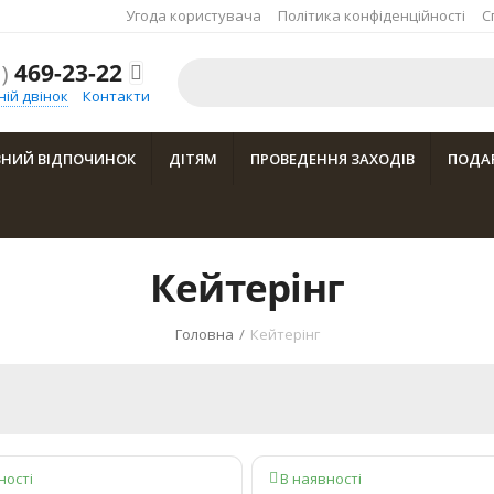
Угода користувача
Політика конфіденційності
С
)
469-23-22

ій двінок
Контакти
ВНИЙ ВІДПОЧИНОК
ДІТЯМ
ПРОВЕДЕННЯ ЗАХОДІВ
ПОДАР
Кейтерінг
Головна
/
Кейтерінг
ності
В наявності
