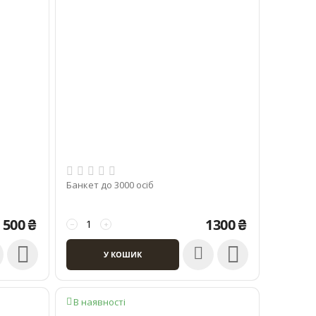
Банкет до 3000 осіб
500
₴
1300
₴
−
+


У КОШИК
В наявності
