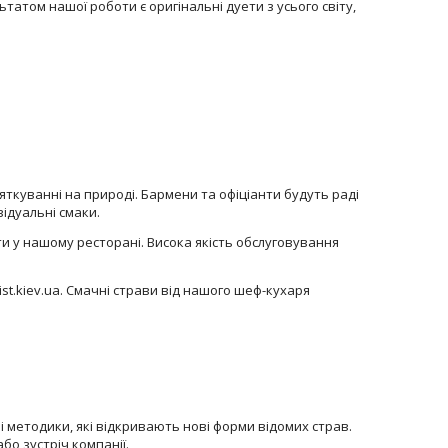
атом нашої роботи є оригінальні дуети з усього світу,
яткуванні на природі. Бармени та офіціанти будуть раді
ідуальні смаки.
ати у нашому ресторані. Висока якість обслуговування
st.kiev.ua. Смачні страви від нашого шеф-кухаря
і методики, які відкривають нові форми відомих страв.
бо зустріч компанії.