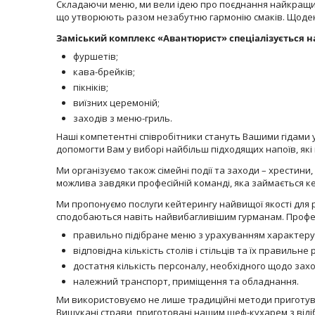
Складаючи меню, ми вели ідею про поєднання найкращих а
що утворюють разом незабутню гармонію смаків. Щоденні
Заміський комплекс «Авантюрист» спеціалізується н
фуршетів;
кава-брейків;
пікніків;
виїзних церемоній;
заходів з меню-гриль.
Наші компетентні співробітники стануть Вашими гідами у
допомогти Вам у виборі найбільш підходящих напоїв, які 
Ми організуємо також сімейні події та заходи – хрестини
можлива завдяки професійній команді, яка займається к
Ми пропонуємо послуги кейтерингу найвищої якості для рі
сподобаються навіть найвибагливішим гурманам. Професі
правильно підібране меню з урахуванням характеру
відповідна кількість столів і стільців та їх правильне
достатня кількість персоналу, необхідного щодо захо
належний транспорт, приміщення та обладнання.
Ми використовуємо не лише традиційні методи приготуванн
Вишукані страви, приготовані нашим шеф-кухарем з відібр