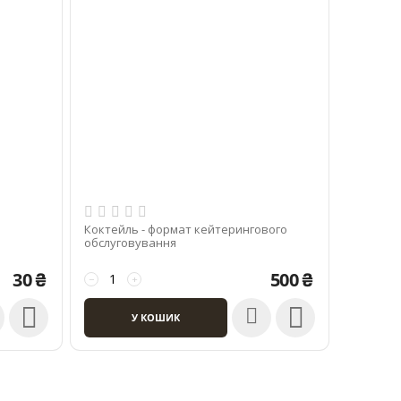
Коктейль - формат кейтерингового
обслуговування
30
₴
500
₴
−
+


У КОШИК