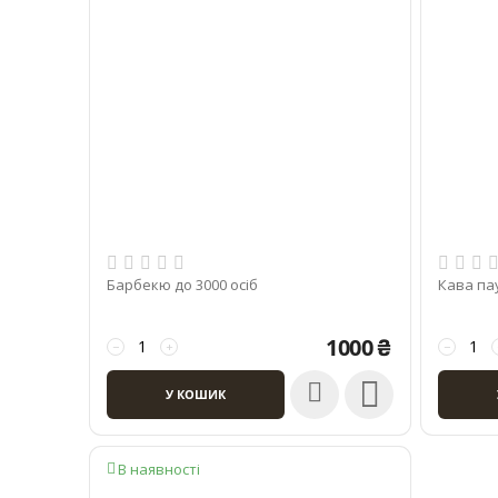
Барбекю до 3000 осіб
Кава па
1000
₴
−
+
−

У КОШИК
В наявності
