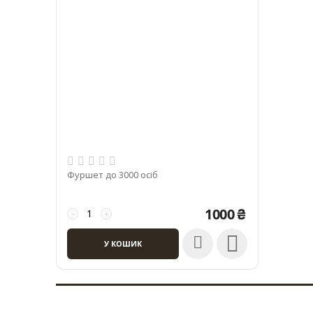
Фуршет до 3000 осіб
1000
₴
−
+

У КОШИК