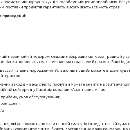
роматів міжнародної кухні зі скарбами місцевих виробників. Результ
 поставки продуктів гарантують високу якість і свіжість страв.
а проведенні:
 цій незвичайній подорожі слідами найкращих світових традицій у св
не тільки поповнять смак замовлених страв, але й вразять Ваші індив
, весілля та день народження. Усі важливі події Ви можете відсвяткув
ейтерингом.
зних заходів – весь спектр послуг ви можете знайти на сайті avanturi
йний кейтеринг у Києві від команди «Авантюрист» – це:
 прийому, умов обслуговування;
 розміщення;
ду;
я, які дозволяють витягти повний смак усіх інгредієнтів, а й сучасн
аних і свіжих інгредієнтів, будуть доставлені на вашу конференцію а