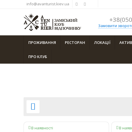
info@avanturist.kiev.ua
+38(050
Замовити зворотн
ПРОЖИВАННЯ
РЕСТОРАН
ЛОКАЦІЇ
АКТИ
ПРО КЛУБ

В наявності
В наяв

