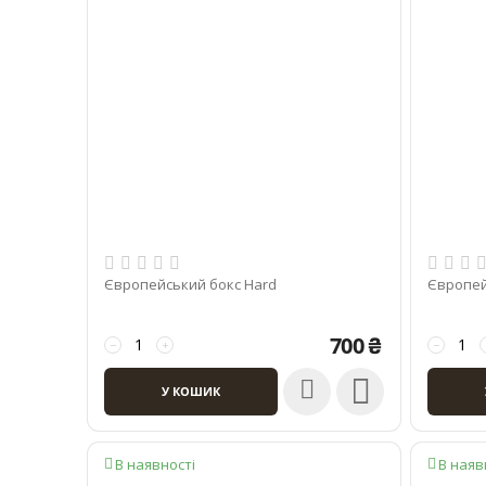
Європейський бокс Hard
Європей
700
₴
−
+
−

У КОШИК
В наявності
В наяв

