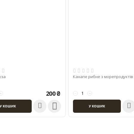
уза
Канапе рибне з морепродуктів
200
₴
+
−
+

У КОШИК
У КОШИК