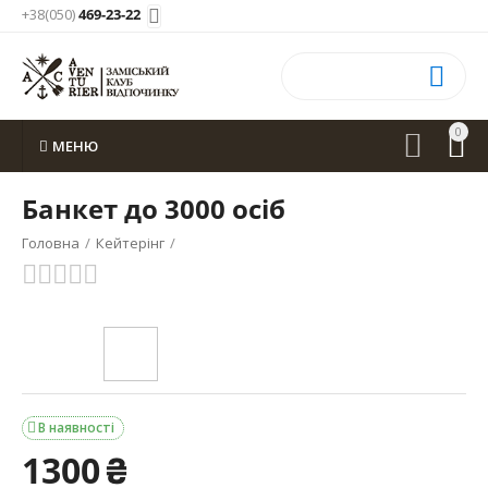
+38(050)
469-23-22


0


МЕНЮ
Банкет до 3000 осіб
Головна
/
Кейтерінг
/
В наявності

1300
₴