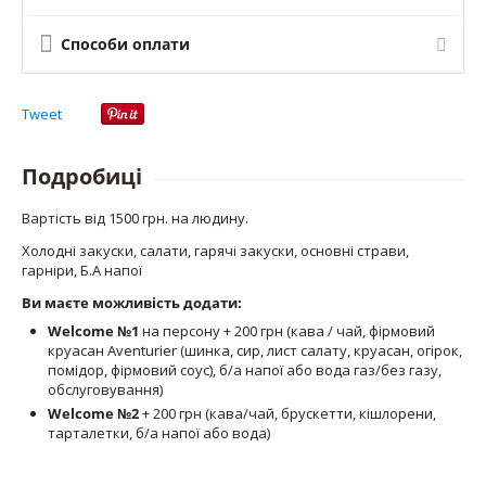
Способи оплати
Tweet
Подробиці
Вартість від 1500 грн. на людину.
Холодні закуски, салати, гарячі закуски, основні страви,
гарніри, Б.А напої
Ви маєте можливість додати:
Welcome №1
на персону + 200 грн (кава / чай, фірмовий
круасан Aventurier (шинка, сир, лист салату, круасан, огірок,
помідор, фірмовий соус), б/а напої або вода газ/без газу,
обслуговування)
Welcome №2
+ 200 грн (кава/чай, брускетти, кішлорени,
тарталетки, б/а напої або вода)