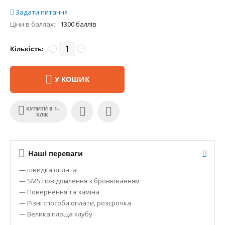
Задати питання
Ціни в баллах:
1300 баллів
Кількість:
−
+
У КОШИК
КУПИТИ В 1-
КЛІК
Наші переваги
— швидка оплата
— SMS повідомлення з бронюванням
— Повернення та заміна
— Різні способи оплати, розсрочка
— Велика площа клубу