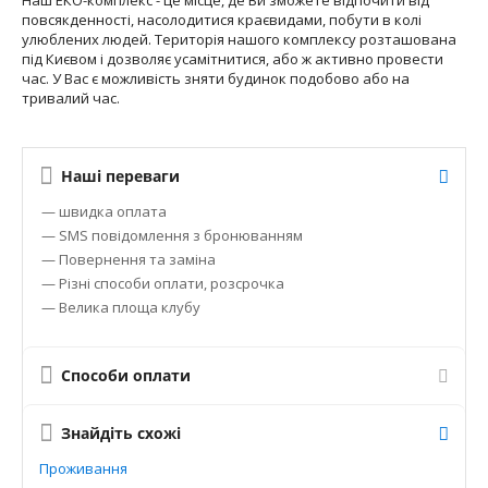
Наш ЕКО-комплекс - це місце, де Ви зможете відпочити від
повсякденності, насолодитися краєвидами, побути в колі
улюблених людей. Територія нашого комплексу розташована
під Києвом і дозволяє усамітнитися, або ж активно провести
час. У Вас є можливість зняти будинок подобово або на
тривалий час.
Наші переваги
— швидка оплата
— SMS повідомлення з бронюванням
— Повернення та заміна
— Різні способи оплати, розсрочка
— Велика площа клубу
Способи оплати
Знайдіть схожі
Проживання