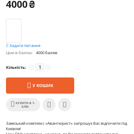
4000
₴
Задати питання
Ціни в баллах:
4000 баллів
Кількість:
−
+
У КОШИК
КУПИТИ В 1-
КЛІК
Заміський комплекс «Авантюрист» запрошує Вас відпочити під
Києвом!