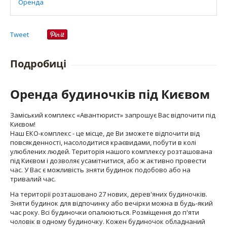
Оренда
Tweet
Подробиці
Оренда будиночків під Києвом
Заміський комплекс «Авантюрист» запрошує Вас відпочити під
Києвом!
Наш ЕКО-комплекс - це місце, де Ви зможете відпочити від
повсякденності, насолодитися краєвидами, побути в колі
улюблених людей. Територія нашого комплексу розташована
під Києвом і дозволяє усамітнитися, або ж активно провести
час. У Вас є можливість зняти будинок подобово або на
тривалий час.
На території розташовано 27 нових, дерев'яних будиночків.
Зняти будинок для відпочинку або вечірки можна в будь-який
час року. Всі будиночки опалюються. Розміщення до п'яти
чоловік в одному будиночку. Кожен будиночок обладнаний