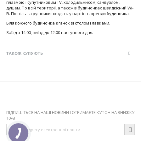
плазмою і супутниковим ТV, холодильником, санвузлом,
душем. По всій території, а також в будиночках швидкісний Wi-
Fi. Постіль та рушники входять у вартість оренди будиночка.
Біля кожного будиночка є ганок зі столом і лавками.
Заїзд з 14:00, виїзд до 12:00 наступного дня.
ТАКОЖ КУПУЮТЬ
Оставайтесь на связи
ПІДПИШІТЬСЯ НА НАШІ НОВИНИ І ОТРИМАЄТЕ КУПОН НА ЗНИЖКУ
10%!