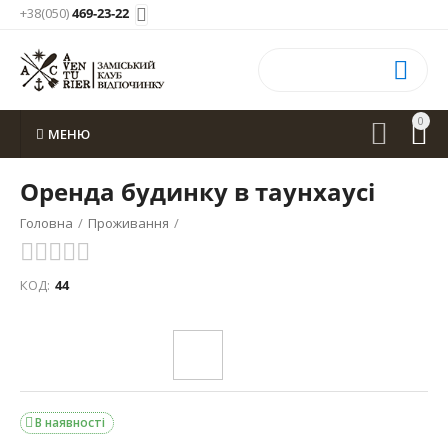
+38(050)
469-23-22


0


МЕНЮ
Оренда будинку в таунхаусі
Головна
/
Проживання
/
КОД:
44
В наявності
