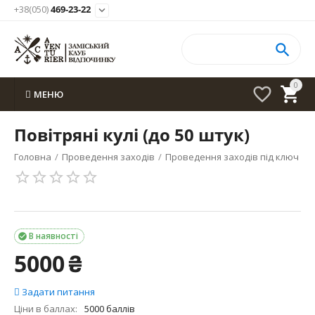
+38(050)
469-23-22


0


МЕНЮ
Повітряні кулі (до 50 штук)
Головна
/
Проведення заходів
/
Проведення заходів під ключ
/
В наявності

5000
₴
Задати питання
Ціни в баллах:
5000 баллів