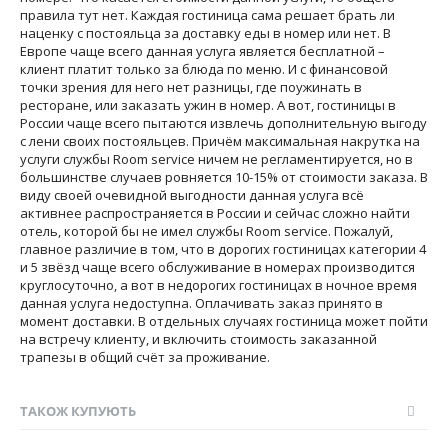
правила тут нет. Каждая гостиница сама решает брать ли
наценку с постояльца за доставку еды в номер или нет. В
Европе чаще всего данная услуга является бесплатной –
клиент платит только за блюда по меню. И с финансовой
точки зрения для него нет разницы, где поужинать в
ресторане, или заказать ужин в номер. А вот, гостиницы в
России чаще всего пытаются извлечь дополнительную выгоду
с лени своих постояльцев. Причём максимальная накрутка на
услуги службы Room service ничем не регламентируется, но в
большинстве случаев ровняется 10-15% от стоимости заказа. В
виду своей очевидной выгодности данная услуга всё
активнее распространяется в России и сейчас сложно найти
отель, которой бы не имел службы Room service. Пожалуй,
главное различие в том, что в дорогих гостиницах категории 4
и 5 звёзд чаще всего обслуживание в номерах производится
круглосуточно, а вот в недорогих гостиницах в ночное время
данная услуга недоступна. Оплачивать заказ принято в
момент доставки. В отдельных случаях гостиница может пойти
на встречу клиенту, и включить стоимость заказанной
трапезы в общий счёт за проживание.
ТАКОЖ КУПУЮТЬ