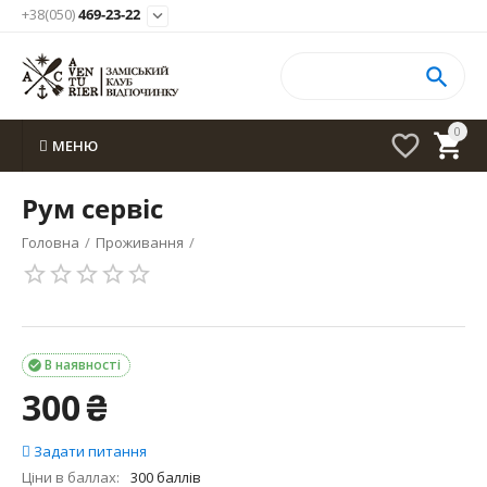
+38(050)
469-23-22


0


МЕНЮ
Рум сервіс
Головна
/
Проживання
/
В наявності

300
₴
Задати питання
Ціни в баллах:
300 баллів