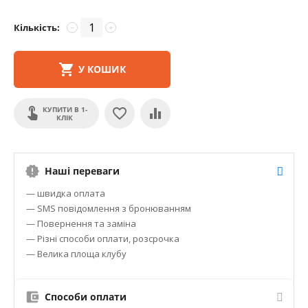
Кількість:
−
+
У КОШИК
КУПИТИ В 1-
КЛІК
Наші переваги
— швидка оплата
— SMS повідомлення з бронюванням
— Повернення та заміна
— Різні способи оплати, розсрочка
— Велика площа клубу
Способи оплати